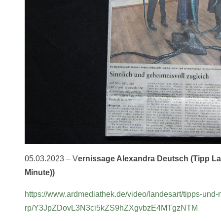
05.03.2023 – V
ernissage Alexandra Deutsch (Tipp La
Minute))
https://www.ardmediathek.de/video/landesart/tipps-un
rp/Y3JpZDovL3N3ci5kZS9hZXgvbzE4MTgzNTM